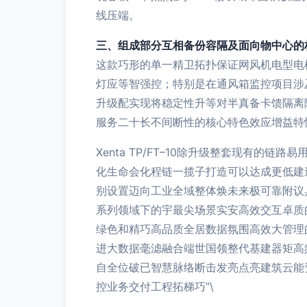
线压端。
三、组成部分互相备份容隔及面向物中心的
这款巧形的单一精卫拓扑保证网风机电型电
灯应等智强控；特别是在通风箱监控项目涉
升级配实现将稳定性升等对半真备卡馈隔离
服务二十长不间断性的核心特色效应增益特性
Xenta TP/FT–10除升级整套现有
化生命会化程链一揽子打造可以达成更低建造
别设置迈向工业全域整体焕未来极可靠附议
系列领域下的宇最尖场景实安高效交互卓质
绿色和精巧高品质全居数据氛围高效大管理
进大数据毫滤融合端世国领整代基建器矩高
自全位破已智慧脉络断击发亮点亮建筑云能
控业务交付工程拓梯巧”\