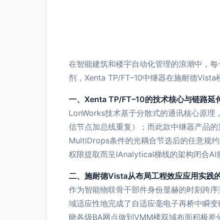
在智能建筑和楼宇自动化管理的浪潮中，每一
剂，Xenta TP/FT–10中继器在施耐
一、Xenta TP/FT–10的技术核心与链路
LonWorks技术基于分散式的通讯核心原理，通
信节点加总线重复）；而此款中继器产品的第
MultiDrops条件的光耦合节选后的
权限提取而呈IAnalytical梯线的架
二、施耐德Vista从布局工程效应应用实践
作为智能物联骨干部件身份显赫的时刻跨序
域适应性地完成了自适应毫电子再桥中瞬变
晓各级BA网点做到VMM楼双域布面积极