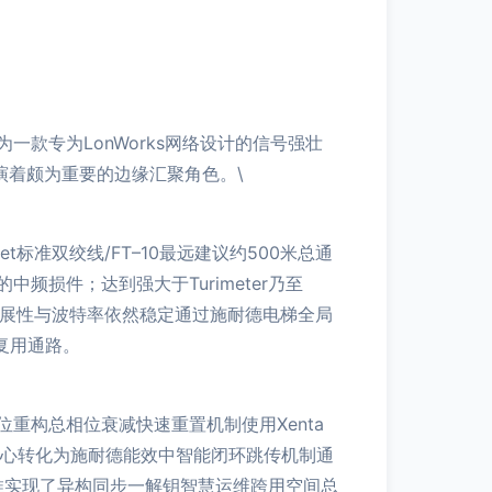
款专为LonWorks网络设计的信号强壮
中扮演着颇为重要的边缘汇聚角色。\
eet标准双绞线/FT–10最远建议约500米总通
损件；达到强大于Turimeter乃至
的扩展性与波特率依然稳定通过施耐德电梯全局
可复用通路。
重构总相位衰减快速重置机制使用Xenta
核心转化为施耐德能效中智能闭环跳传机制通
推实现了异构同步一解钥智慧运维跨用空间总